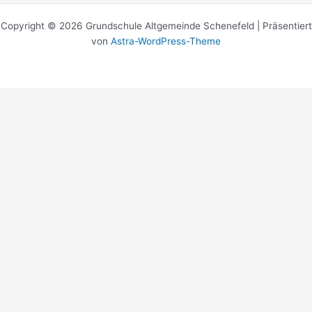
Copyright © 2026 Grundschule Altgemeinde Schenefeld | Präsentiert
von
Astra-WordPress-Theme
DATENSCHUTZERKLÄRUNG
1. DATENSCHUTZ AUF EINEN BLICK
Allgemeine Hinweise
Die folgenden Hinweise geben einen einfachen Überblick darüber,
was mit Ihren personenbezogenen Daten passiert, wenn Sie diese
Website besuchen. Personenbezogene Daten sind alle Daten, mit
denen Sie persönlich identifiziert werden können. Ausführliche
Informationen zum Thema Datenschutz entnehmen Sie unserer unter
diesem Text aufgeführten Datenschutzerklärung.
Datenerfassung auf dieser Website
Wer ist verantwortlich für die Datenerfassung auf dieser Website?